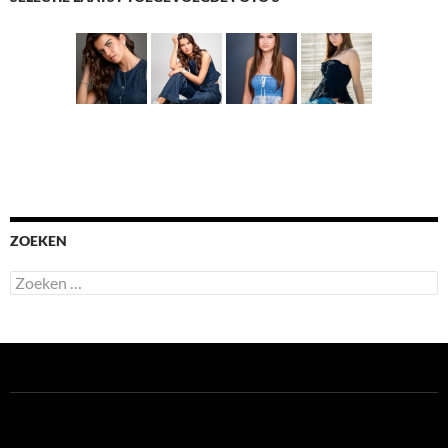
ZOEKEN
Zoeken
naar: