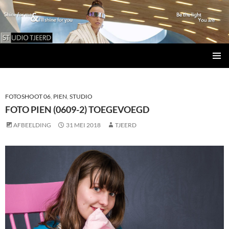
Studio Tjeerd
GA
PRIMAI
NAAR
MENU
DE
INHOUD
FOTOSHOOT 06
,
PIEN
,
STUDIO
FOTO PIEN (0609-2) TOEGEVOEGD
AFBEELDING
31 MEI 2018
TJEERD