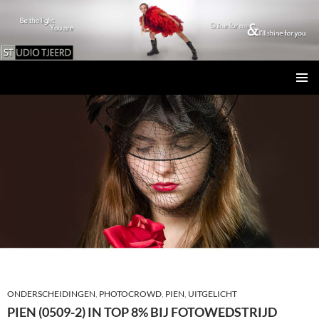
Studio Tjeerd
GA
PRIMAI
NAAR
MENU
DE
INHOUD
ONDERSCHEIDINGEN
,
PHOTOCROWD
,
PIEN
,
UITGELICHT
PIEN (0509-2) IN TOP 8% BIJ FOTOWEDSTRIJD