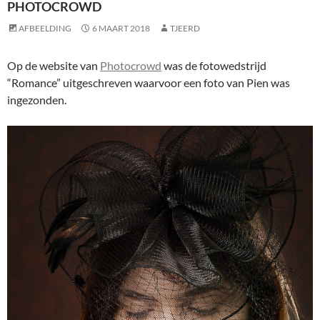
PHOTOCROWD
AFBEELDING
6 MAART 2018
TJEERD
Op de website van
Photocrowd
was de fotowedstrijd
“Romance” uitgeschreven waarvoor een foto van Pien was
ingezonden.