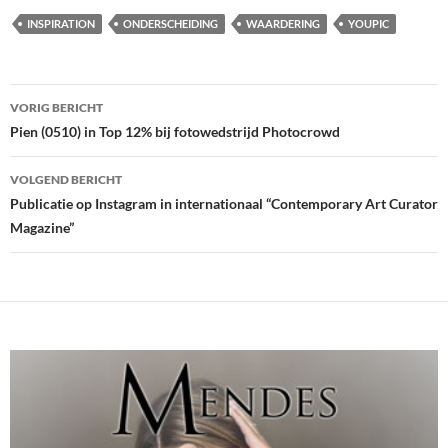
INSPIRATION
ONDERSCHEIDING
WAARDERING
YOUPIC
Bericht
VORIG BERICHT
navigatie
Pien (0510) in Top 12% bij fotowedstrijd Photocrowd
VOLGEND BERICHT
Publicatie op Instagram in internationaal “Contemporary Art Curator
Magazine”