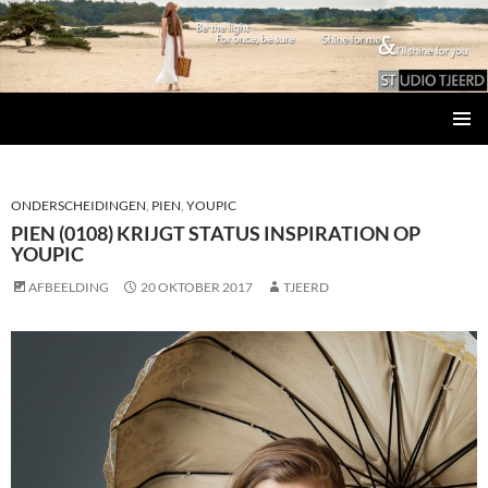
Studio Tjeerd
GA
PRIMAI
NAAR
MENU
DE
INHOUD
ONDERSCHEIDINGEN
,
PIEN
,
YOUPIC
PIEN (0108) KRIJGT STATUS INSPIRATION OP
YOUPIC
AFBEELDING
20 OKTOBER 2017
TJEERD