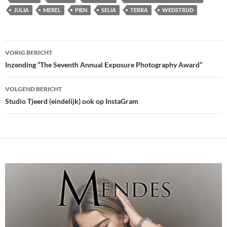
JULIA
MEREL
PIEN
SELIA
TERRA
WEDSTRIJD
Bericht
VORIG BERICHT
navigatie
Inzending “The Seventh Annual Exposure Photography Award”
VOLGEND BERICHT
Studio Tjeerd (eindelijk) ook op InstaGram