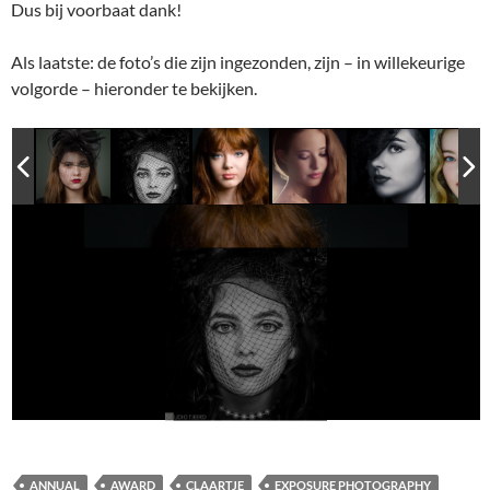
Dus bij voorbaat dank!
Als laatste: de foto’s die zijn ingezonden, zijn – in willekeurige
volgorde – hieronder te bekijken.
ANNUAL
AWARD
CLAARTJE
EXPOSURE PHOTOGRAPHY