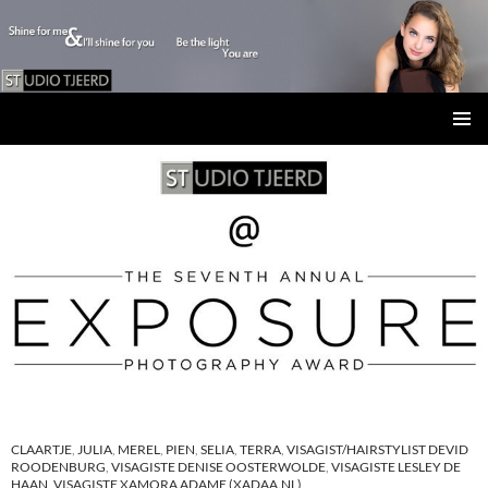
Studio Tjeerd
GA
PRIMAI
NAAR
MENU
DE
INHOUD
CLAARTJE
,
JULIA
,
MEREL
,
PIEN
,
SELIA
,
TERRA
,
VISAGIST/HAIRSTYLIST DEVID
ROODENBURG
,
VISAGISTE DENISE OOSTERWOLDE
,
VISAGISTE LESLEY DE
HAAN
,
VISAGISTE XAMORA ADAME (XADAA.NL)