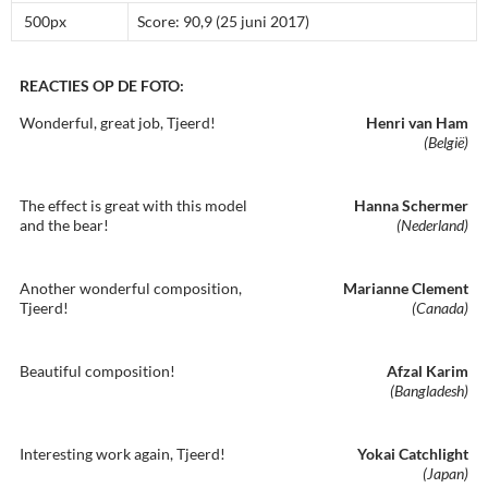
500px
Score: 90,9 (25 juni 2017)
REACTIES OP DE FOTO:
Wonderful, great job, Tjeerd!
Henri van Ham
(België)
The effect is great with this model
Hanna Schermer
and the bear!
(Nederland)
Another wonderful composition,
Marianne Clement
Tjeerd!
(Canada)
Beautiful composition!
Afzal Karim
(Bangladesh)
Interesting work again, Tjeerd!
Yokai Catchlight
(Japan)