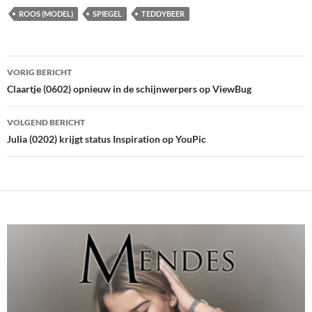
ROOS (MODEL)
SPIEGEL
TEDDYBEER
Bericht
VORIG BERICHT
navigatie
Claartje (0602) opnieuw in de schijnwerpers op ViewBug
VOLGEND BERICHT
Julia (0202) krijgt status Inspiration op YouPic