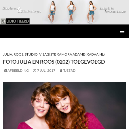
Studio Tjeerd
GA
PRIMAI
NAAR
MENU
DE
INHOUD
JULIA
,
ROOS
,
STUDIO
,
VISAGISTE XAMORA ADAME (XADAA.NL)
FOTO JULIA EN ROOS (0202) TOEGEVOEGD
AFBEELDING
7 JULI 2017
TJEERD