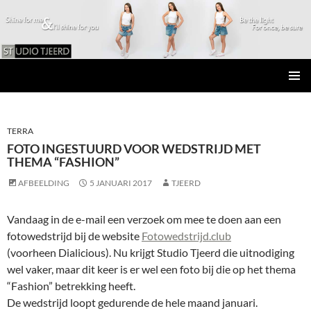
Studio Tjeerd
GA
PRIMAI
NAAR
MENU
DE
INHOUD
TERRA
FOTO INGESTUURD VOOR WEDSTRIJD MET
THEMA “FASHION”
AFBEELDING
5 JANUARI 2017
TJEERD
Vandaag in de e-mail een verzoek om mee te doen aan een
fotowedstrijd bij de website
Fotowedstrijd.club
(voorheen Dialicious). Nu krijgt Studio Tjeerd die uitnodiging
wel vaker, maar dit keer is er wel een foto bij die op het thema
“Fashion” betrekking heeft.
De wedstrijd loopt gedurende de hele maand januari.