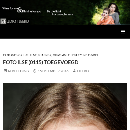
Studio Tjeerd
GA
PRIMAI
NAAR
MENU
DE
INHOUD
FOTOSHOOT 01
,
ILSE
,
STUDIO
,
VISAGISTE LESLEY DE HAAN
FOTO ILSE (0115) TOEGEVOEGD
AFBEELDING
5 SEPTEMBER 2016
TJEERD