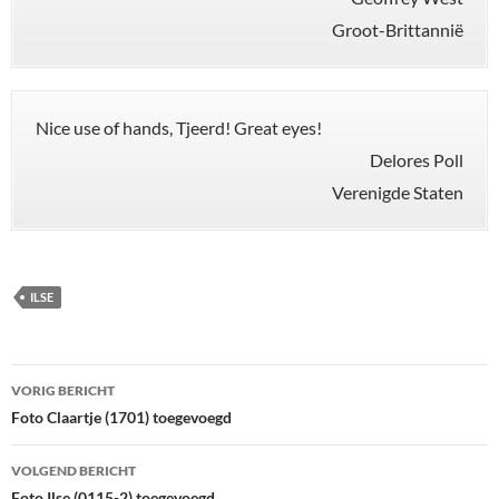
Groot-Brittannië
Nice use of hands, Tjeerd! Great eyes!
Delores Poll
Verenigde Staten
ILSE
Bericht
VORIG BERICHT
navigatie
Foto Claartje (1701) toegevoegd
VOLGEND BERICHT
Foto Ilse (0115-2) toegevoegd