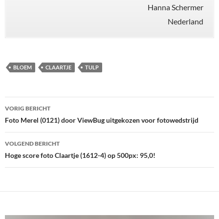
Hanna Schermer
Nederland
BLOEM
CLAARTJE
TULP
Bericht
VORIG BERICHT
navigatie
Foto Merel (0121) door ViewBug uitgekozen voor fotowedstrijd
VOLGEND BERICHT
Hoge score foto Claartje (1612-4) op 500px: 95,0!