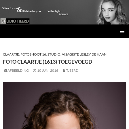
Studio Tjeerd
GA
PRIMAI
NAAR
MENU
DE
INHOUD
CLAARTJE
,
FOTOSHOOT 16
,
STUDIO
,
VISAGISTE LESLEY DE HAAN
FOTO CLAARTJE (1613) TOEGEVOEGD
AFBEELDING
10 JUNI 2016
TJEERD