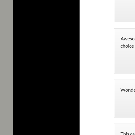
Awesom
choice 
Wonder
This c