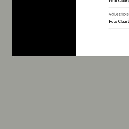
navig
Foto Claar
VOLGEND B
Foto Claar