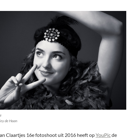
e
ley de Haan
an Claartjes 16e fotoshoot uit 2016 heeft op
YouPic
de