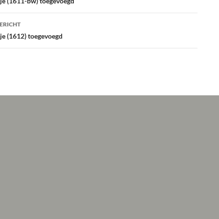
atie
tje (1611-bw) toegevoegd
ERICHT
tje (1612) toegevoegd