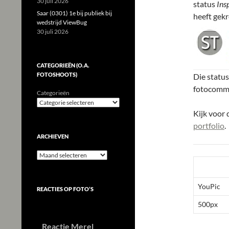
30 juli 2026
status
Ins
Saar (0301) 1e bij publiek bij
heeft gekr
wedstrijd ViewBug
30 juli 2026
CATEGORIEËN (O.A.
FOTOSHOOTS)
Die status
fotocommu
Categorieën
Kijk voor 
portfolio
.
ARCHIEVEN
Archieven
YouPic
REACTIES OP FOTO’S
500px
Reactie Merel