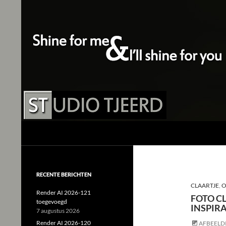
Studio Tjeerd
Shine for me and I'll shine for you
RECENTE BERICHTEN
CLAARTJE
,
O
Render AI 2026-121
FOTO CL
toegevoegd
INSPIR
7 augustus 2026
Render AI 2026-120
AFBEELD