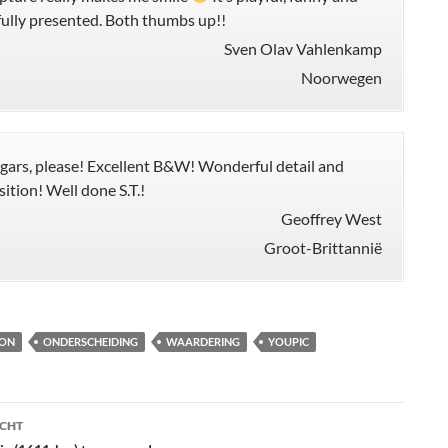
fully presented. Both thumbs up!!
Sven Olav Vahlenkamp
Noorwegen
gars, please! Excellent B&W! Wonderful detail and
ition! Well done S.T.!
Geoffrey West
Groot-Brittannië
ION
ONDERSCHEIDING
WAARDERING
YOUPIC
ht
ICHT