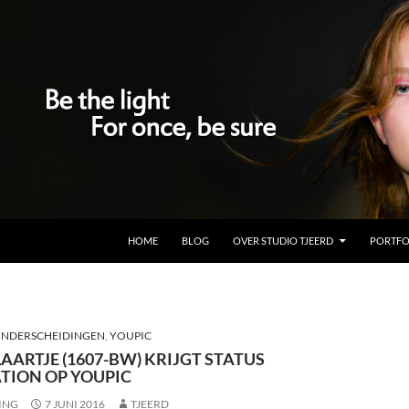
GA NAAR DE INHOUD
HOME
BLOG
OVER STUDIO TJEERD
PORTFO
NDERSCHEIDINGEN
,
YOUPIC
AARTJE (1607-BW) KRIJGT STATUS
ATION OP YOUPIC
ING
7 JUNI 2016
TJEERD