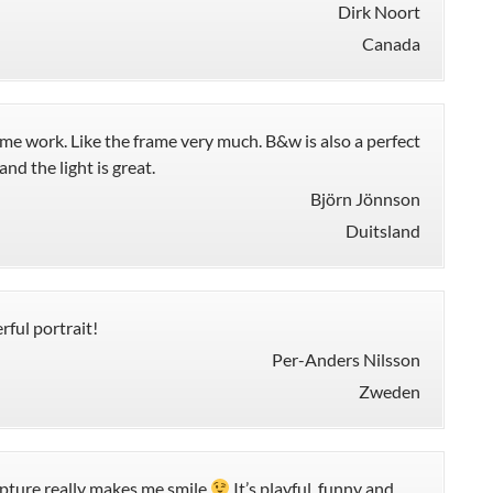
Dirk Noort
Canada
e work. Like the frame very much. B&w is also a perfect
and the light is great.
Björn Jönnson
Duitsland
ful portrait!
Per-Anders Nilsson
Zweden
apture really makes me smile
It’s playful, funny and