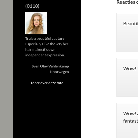
Reacties o
(0118)
Beautif
Truly a beautiful capture!
Especially I like the way her
hair makes it’s own
independent expression.
Sven Olav Vahlenkamp
Wow!!!
Noorwegen
Meer over deze foto
Wow! A
fantast