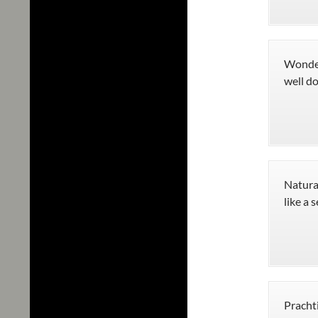
Wonder
well do
Natural
like a 
Prachti