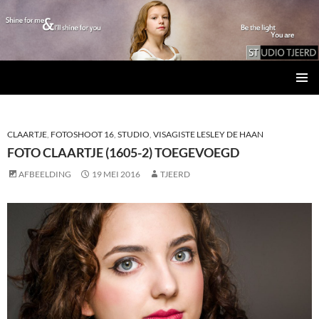
Studio Tjeerd
GA
PRIMAI
NAAR
MENU
DE
INHOUD
CLAARTJE
,
FOTOSHOOT 16
,
STUDIO
,
VISAGISTE LESLEY DE HAAN
FOTO CLAARTJE (1605-2) TOEGEVOEGD
AFBEELDING
19 MEI 2016
TJEERD