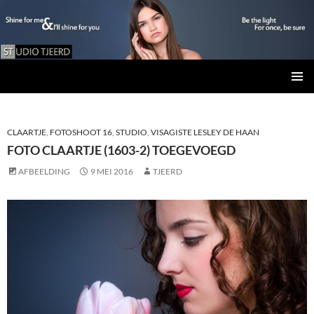
Studio Tjeerd
GA
PRIMAI
NAAR
MENU
DE
INHOUD
CLAARTJE
,
FOTOSHOOT 16
,
STUDIO
,
VISAGISTE LESLEY DE HAAN
FOTO CLAARTJE (1603-2) TOEGEVOEGD
AFBEELDING
9 MEI 2016
TJEERD