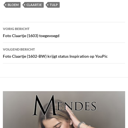
BLOEM
CLAARTJE
TULP
Bericht
VORIG BERICHT
navigatie
Foto Claartje (1603) toegevoegd
VOLGEND BERICHT
Foto Claartje (1602-BW) krijgt status Inspiration op YouPic