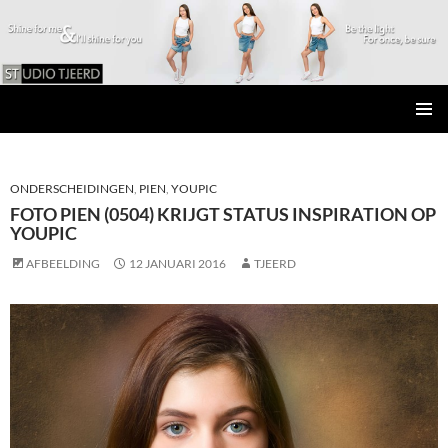
Studio Tjeerd
GA
PRIMAI
NAAR
MENU
DE
INHOUD
ONDERSCHEIDINGEN
,
PIEN
,
YOUPIC
FOTO PIEN (0504) KRIJGT STATUS INSPIRATION OP
YOUPIC
AFBEELDING
12 JANUARI 2016
TJEERD