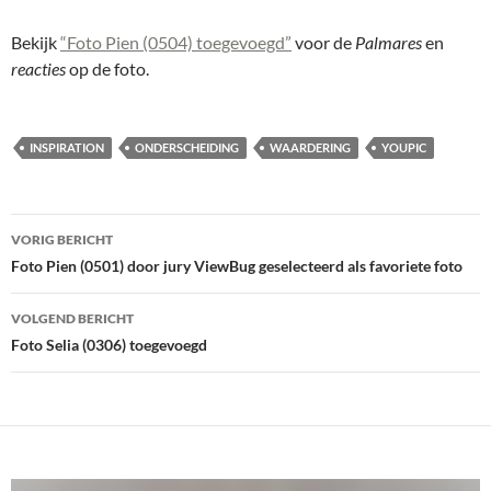
Bekijk
“Foto Pien (0504) toegevoegd”
voor de
Palmares
en
reacties
op de foto.
INSPIRATION
ONDERSCHEIDING
WAARDERING
YOUPIC
Bericht
VORIG BERICHT
navigatie
Foto Pien (0501) door jury ViewBug geselecteerd als favoriete foto
VOLGEND BERICHT
Foto Selia (0306) toegevoegd