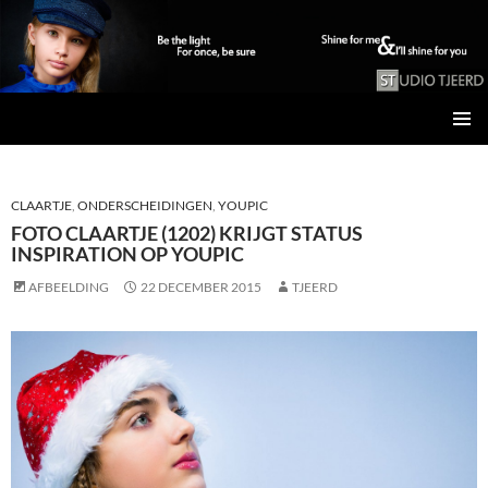
Studio Tjeerd
GA
PRIMAI
NAAR
MENU
DE
INHOUD
CLAARTJE
,
ONDERSCHEIDINGEN
,
YOUPIC
FOTO CLAARTJE (1202) KRIJGT STATUS
INSPIRATION OP YOUPIC
AFBEELDING
22 DECEMBER 2015
TJEERD