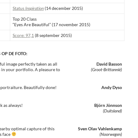
Status
Inspiration
(14 december 2015)
Top 20 Class
“Eyes Are Beautiful” (17 november 2015)
Score: 97,1
(8 september 2015)
 OP DE FOTO:
l image perfectly taken as all
David Basson
 in your portfolio. A pleasure to
(Groot-Brittannië)
portraiture. Beautifully done!
Andy Dyso
k as always!
Björn Jönnson
(Duitsland)
nearby optimal capture of this
Sven Olav Vahlenkamp
ls face
(Noorwegen)