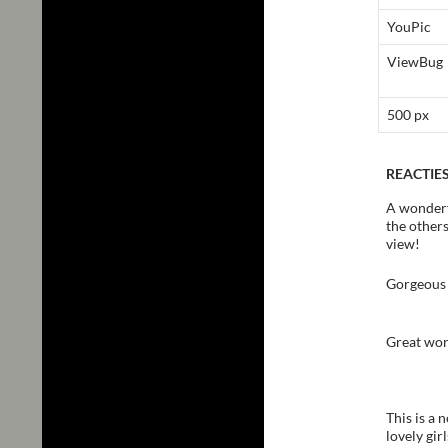
YouPic
ViewBug
500 px
REACTIES
A wonderfu
the others
view!
Gorgeous 
Great wor
This is a 
lovely gir