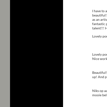
I have to 
beautiful!
as an arti
fantastic 
talent!!! 
Lovely por
Lovely por
Nice work,
Beautiful!
up! And p
Niks op a
mooie bel