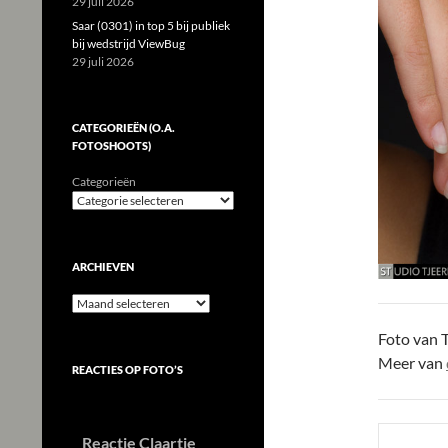
29 juli 2026
Saar (0301) in top 5 bij publiek
bij wedstrijd ViewBug
29 juli 2026
CATEGORIEËN (O.A.
FOTOSHOOTS)
Categorieën
ARCHIEVEN
Archieven
Foto van T
Meer van
REACTIES OP FOTO’S
Reactie Claartje