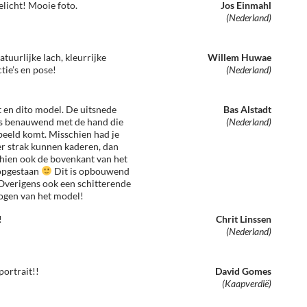
elicht! Mooie foto.
Jos Einmahl
(Nederland)
tuurlijke lach, kleurrijke
Willem Huwae
tie’s en pose!
(Nederland)
t en dito model. De uitsnede
Bas Alstadt
ets benauwend met de hand die
(Nederland)
 beeld komt. Misschien had je
er strak kunnen kaderen, dan
hien ook de bovenkant van het
opgestaan
Dit is opbouwend
Overigens ook een schitterende
 ogen van het model!
!
Chrit Linssen
(Nederland)
portrait!!
David Gomes
(Kaapverdië)