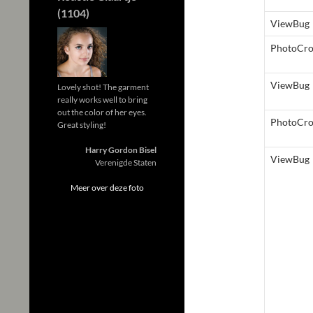
(1104)
ViewBug
PhotoCr
ViewBug
Lovely shot! The garment
really works well to bring
out the color of her eyes.
PhotoCr
Great styling!
Harry Gordon Bisel
ViewBug
Verenigde Staten
Meer over deze foto