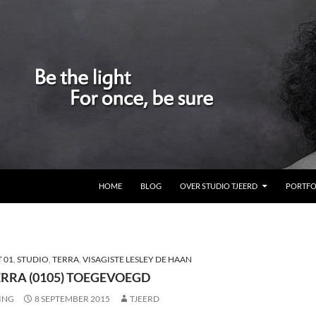
GA NAAR DE INHOUD
HOME
BLOG
OVER STUDIO TJEERD
PORTFO
 01
,
STUDIO
,
TERRA
,
VISAGISTE LESLEY DE HAAN
ERRA (0105) TOEGEVOEGD
ING
8 SEPTEMBER 2015
TJEERD