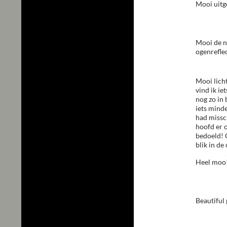
Mooi uitg
Mooi de na
ogenreflec
Mooi lich
vind ik i
nog zo in
iets mind
had missc
hoofd er 
bedoeld! 
blik in de
Heel moo
Beautiful 