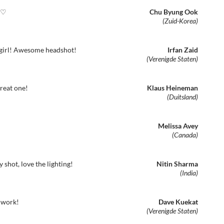
♡♡
Chu Byung Ook
(Zuid-Korea)
 girl! Awesome headshot!
Irfan Zaid
(Verenigde Staten)
reat one!
Klaus Heineman
(Duitsland)
Melissa Avey
(Canada)
y shot, love the lighting!
Nitin Sharma
(India)
 work!
Dave Kuekat
(Verenigde Staten)