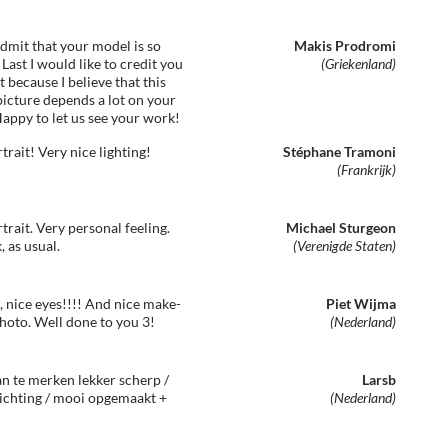
admit that your model is so
Makis Prodromi
 Last I would like to credit you
(Griekenland)
st because I believe that this
picture depends a lot on your
Happy to let us see your work!
trait! Very nice lighting!
Stéphane Tramoni
(Frankrijk)
trait. Very personal feeling.
Michael Sturgeon
 as usual.
(Verenigde Staten)
, nice eyes!!!! And nice make-
Piet Wijma
hoto. Well done to you 3!
(Nederland)
an te merken lekker scherp /
Larsb
ichting / mooi opgemaakt +
(Nederland)