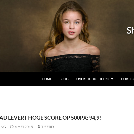
GA NAAR DE INHOUD
HOME
BLOG
OVER STUDIO TJEERD
PORTFO
D LEVERT HOGE SCORE OP 500PX: 94,9!
ING
4 MEI 2015
TJEERD