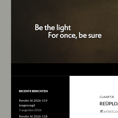
Studio Tjeerd
Shine for me and I'll shine for you
RECENTE BERICHTEN
CLAARTJE
Render AI 2026-119
REÜPLOA
toegevoegd
5 augustus 2026
AFBEELD
Render AI 2026-118