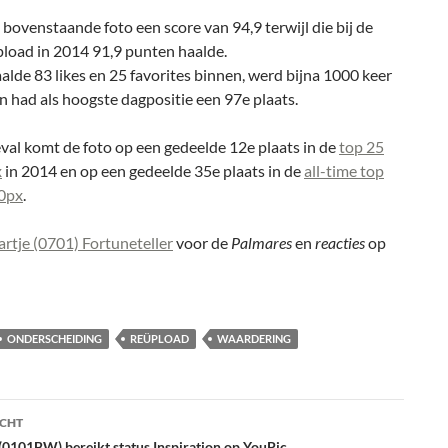
bovenstaande foto een score van 94,9 terwijl die bij de
pload in 2014 91,9 punten haalde.
alde 83 likes en 25 favorites binnen, werd bijna 1000 keer
 had als hoogste dagpositie een 97e plaats.
eval komt de foto op een gedeelde 12e plaats in de
top 25
x
in 2014 en op een gedeelde 35e plaats in de
all-time top
0px
.
artje (0701) Fortuneteller
voor de
Palmares
en
reacties
op
ONDERSCHEIDING
REÜPLOAD
WAARDERING
ht
ICHT
 (0101BW) bereikt status Inspiration op YouPic