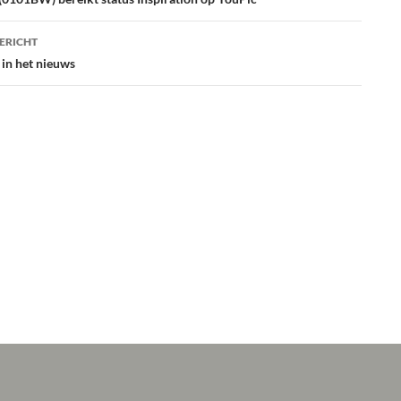
atie
ERICHT
 in het nieuws