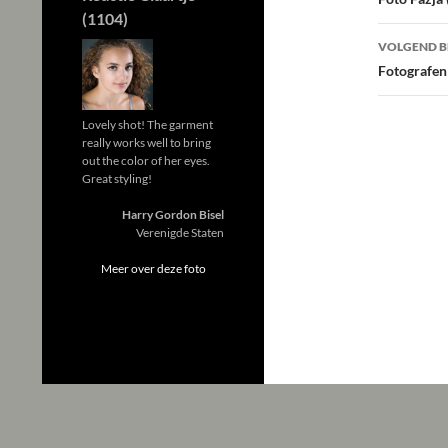
navig
(1104)
VOLGEND B
Fotografen
Lovely shot! The garment
really works well to bring
out the color of her eyes.
Great styling!
Harry Gordon Bisel
Verenigde Staten
Meer over deze foto