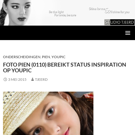
Studio Tjeerd
GA
PRIMAI
NAAR
MENU
DE
INHOUD
ONDERSCHEIDINGEN
,
PIEN
,
YOUPIC
FOTO PIEN (0110) BEREIKT STATUS INSPIRATION
OP YOUPIC
3 MEI 2015
TJEERD