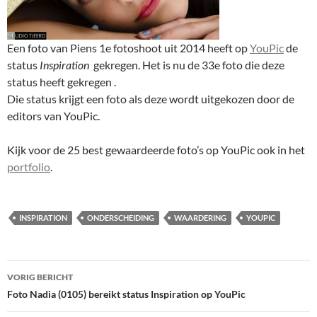
Een foto van Piens 1e fotoshoot uit 2014 heeft op
YouPic
de
status
Inspiration
gekregen. Het is nu de 33e foto die deze
status heeft gekregen .
Die status krijgt een foto als deze wordt uitgekozen door de
editors van YouPic.
Kijk voor de 25 best gewaardeerde foto’s op YouPic ook in het
portfolio
.
INSPIRATION
ONDERSCHEIDING
WAARDERING
YOUPIC
Bericht
VORIG BERICHT
navigatie
Foto Nadia (0105) bereikt status Inspiration op YouPic