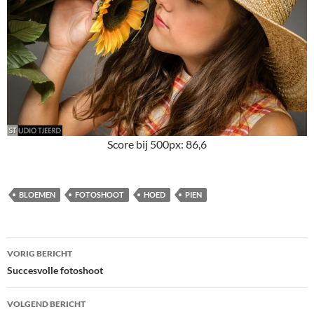
Score bij 500px: 86,6
BLOEMEN
FOTOSHOOT
HOED
PIEN
Bericht
VORIG BERICHT
navigatie
Succesvolle fotoshoot
VOLGEND BERICHT