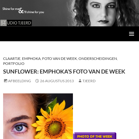
Studio Tjeerd
GA
PRIMAI
NAAR
MENU
DE
INHOUD
CLAARTJE
,
EMPHOKA
,
FOTO VAN DE WEEK
,
ONDERSCHEIDINGEN
,
PORTFOLIO
SUNFLOWER: EMPHOKA’S FOTO VAN DE WEEK
AFBEELDING
26 AUGUSTUS 2013
TJEERD