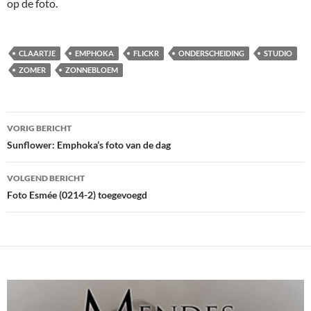
op de foto.
CLAARTJE
EMPHOKA
FLICKR
ONDERSCHEIDING
STUDIO
ZOMER
ZONNEBLOEM
Bericht
VORIG BERICHT
navigatie
Sunflower: Emphoka’s foto van de dag
VOLGEND BERICHT
Foto Esmée (0214-2) toegevoegd