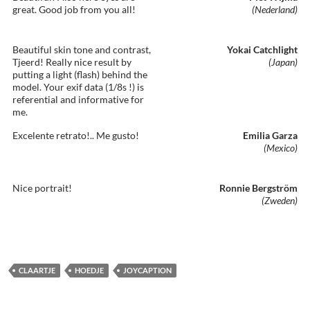
great. Good job from you all!
(Nederland)
Beautiful skin tone and contrast,
Yokai Catchlight
Tjeerd! Really nice result by
(Japan)
putting a light (flash) behind the
model. Your exif data (1/8s !) is
referential and informative for
me.
Excelente retrato!.. Me gusto!
Emilia Garza
(Mexico)
Nice portrait!
Ronnie Bergström
(Zweden)
CLAARTJE
HOEDJE
JOYCAPTION