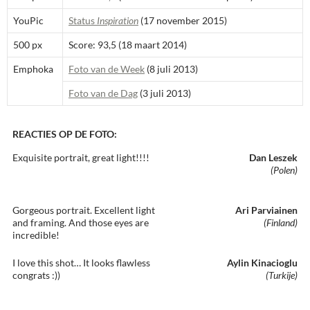
YouPic
Status
Inspiration
(17 november 2015)
500 px
Score: 93,5 (18 maart 2014)
Emphoka
Foto van de Week
(8 juli 2013)
Foto van de Dag
(3 juli 2013)
REACTIES OP DE FOTO:
Exquisite portrait, great light!!!!
Dan Leszek
(Polen)
Gorgeous portrait. Excellent light
Ari Parviainen
and framing. And those eyes are
(Finland)
incredible!
I love this shot… It looks flawless
Aylin Kinacioglu
congrats :))
(Turkije)