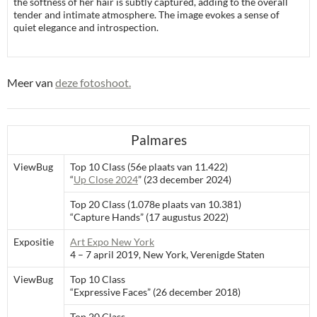
the softness of her hair is subtly captured, adding to the overall
tender and intimate atmosphere. The image evokes a sense of
quiet elegance and introspection.
Meer van
deze fotoshoot.
Palmares
ViewBug
Top 10 Class (56e plaats van 11.422)
“
Up Close 2024
” (23 december 2024)
Top 20 Class (1.078e plaats van 10.381)
“Capture Hands” (17 augustus 2022)
Expositie
Art Expo New York
4 – 7 april 2019, New York, Verenigde Staten
ViewBug
Top 10 Class
“Expressive Faces” (26 december 2018)
Top 20 Class