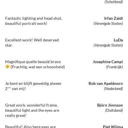
(Schotland)
Fantastic lighting and head shot,
Irfan Zaidi
beautiful portrait work!
(Verenigde Staten)
Excellent work! Well deserved
LuDa
star.
(Verenigde Staten)
Magnifique quelle beauté bravo
Josephine Campi
(Prachtig, wat een schoonheid)
(Frankrijk)
Je bent en blijft geweldig alweer
Rob van Apeldoorn
2** van mij!
(Nederland)
Great work, wonderful frame,
Björn Jönnson
beautiful light and the eyes are
(Duitsland)
really great!
Beautiful! Also here eyes are
Piet Wijma