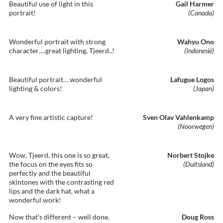
Beautiful use of light in this
Gail Harmer
portrait!
(Canada)
Wonderful portrait with strong
Wahyu Ono
character….great lighting, Tjeerd..!
(Indonesië)
Beautiful portrait… wonderful
Lafugue Logos
lighting & colors!
(Japan)
A very fine artistic capture!
Sven Olav Vahlenkamp
(Noorwegen)
Wow, Tjeerd, this one is so great,
Norbert Stojke
the focus on the eyes fits so
(Duitsland)
perfectly and the beautiful
skintones with the contrasting red
lips and the dark hat, what a
wonderful work!
Now that’s different – well done.
Doug Ross