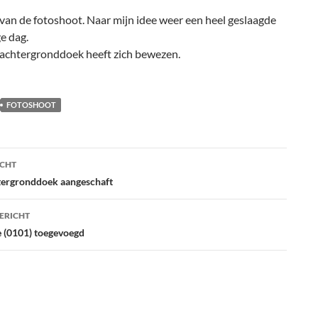
van de fotoshoot. Naar mijn idee weer een heel geslaagde
ge dag.
e achtergronddoek heeft zich bewezen.
FOTOSHOOT
ht
ICHT
atie
ergronddoek aangeschaft
ERICHT
 (0101) toegevoegd