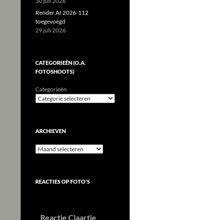
30 juli 2026
Render AI 2026-112
toegevoegd
29 juli 2026
CATEGORIEËN (O.A.
FOTOSHOOTS)
Categorieën
ARCHIEVEN
Archieven
REACTIES OP FOTO’S
Reactie Claartje