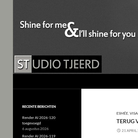
Studio Tjeerd
Shine for me and I'll shine for you
RECENTE BERICHTEN
ESMÉE
,
VISA
Render AI 2026-120
TERUG 
toegevoegd
6 augustus 2026
21 APRIL
Render AI 2026-119