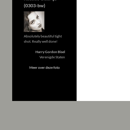
(0303-bw)
Absolutely beautiful tight
shot. Really well done!
Harry Gordon Bisel
Verenigde Staten
Meer over deze foto