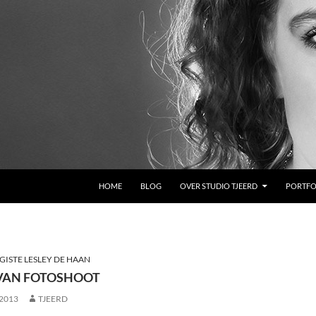
GA NAAR DE INHOUD
HOME
BLOG
OVER STUDIO TJEERD
PORTFO
GISTE LESLEY DE HAAN
VAN FOTOSHOOT
 2013
TJEERD