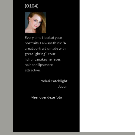
(0104)
Every time I look at your
portraits, I always think: “A
great portrait is made with
great lighting”. Your
lighting makes her eyes,
hair and lips more
attractive.
Yokai Catchlight
Japan
Meer over deze foto