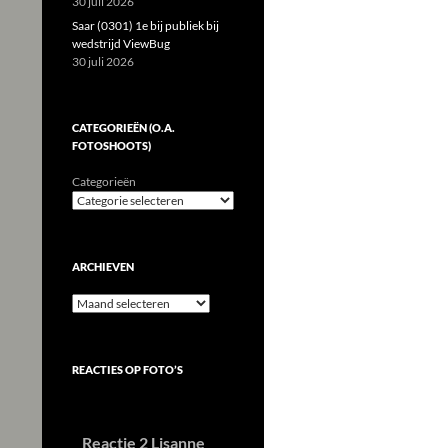
30 juli 2026
Saar (0301) 1e bij publiek bij
wedstrijd ViewBug
30 juli 2026
CATEGORIEËN (O.A.
FOTOSHOOTS)
Categorieën
ARCHIEVEN
Archieven
REACTIES OP FOTO’S
Reactie 2 Lisanne