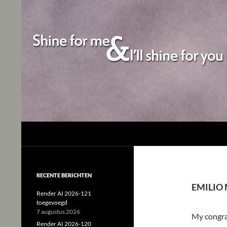
Studio Tjeerd
Shine for me and I'll shine for you
RECENTE BERICHTEN
EMILIO
Render AI 2026-121
toegevoegd
7 augustus 2026
My congrat
Render AI 2026-120