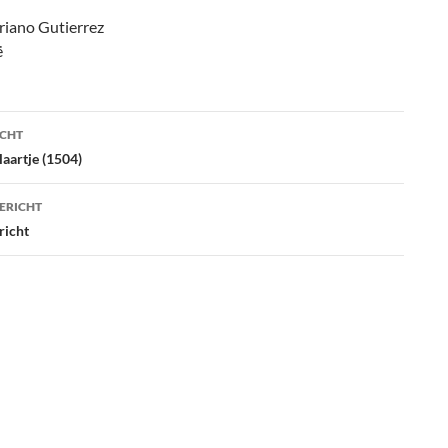
riano Gutierrez
ë
ht
ICHT
atie
laartje (1504)
ERICHT
richt