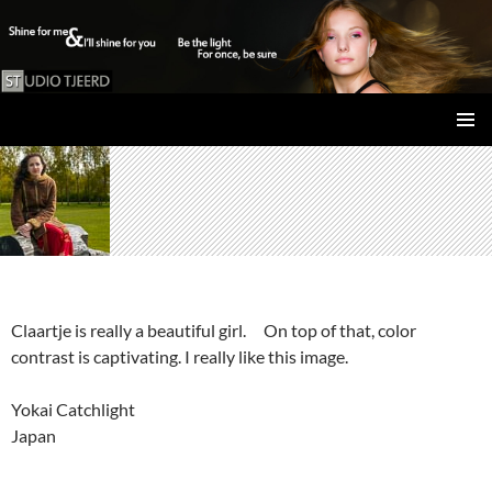
Studio Tjeerd
GA
PRIMAI
NAAR
MENU
DE
INHOUD
Claartje is really a beautiful girl. On top of that, color
contrast is captivating. I really like this image.
Yokai Catchlight
Japan