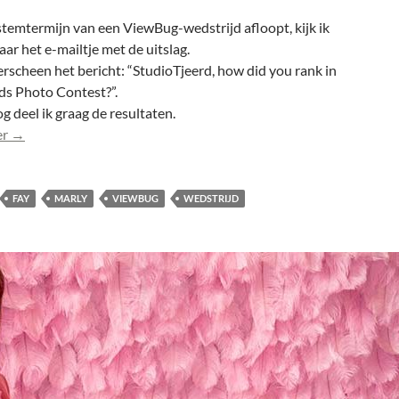
temtermijn van een ViewBug-wedstrijd afloopt, kijk ik
naar het e-mailtje met de uitslag.
erscheen het bericht: “StudioTjeerd, how did you rank in
ds Photo Contest?”.
og deel ik graag de resultaten.
Anoek (0102) in top 65 bij publiek wedstrijd ViewBug
er
→
FAY
MARLY
VIEWBUG
WEDSTRIJD