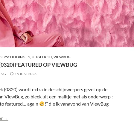
DERSCHEIDINGEN
,
UITGELICHT
,
VIEWBUG
(0320) FEATURED OP VIEWBUG
ING
15 JUNI 2026
k (0320) wordt extra in de schijnwerpers gezet op de
n ViewBug, zo bleek uit een mailtje met als onderwerp :
to featured… again
!” die ik vanavond van ViewBug
Anoek (0320) featured op ViewBug
er
→