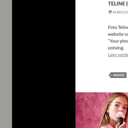
TELINE 
AFBEELD
Foto Telin
website va
“Your pho
ontving.
Lees verd
AWARD