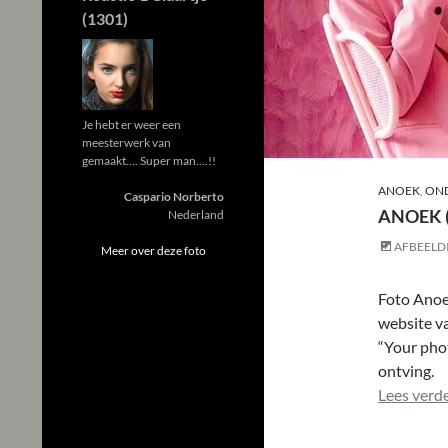
(1301)
Je hebt er weer een
meesterwerk van
gemaakt…. Super man….!!
ANOEK
,
ON
Caspario Norberto
ANOEK 
Nederland
AFBEELD
Meer over deze foto
Foto Anoe
website va
“Your pho
ontving.
Lees verd