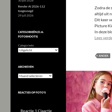
30 juli 2026
Render AI 2026-112
Zodra de s
toegevoegd
altijd uit 
29 juli 2026
Dit keer v
Picture Ki
In deze bl
CATEGORIEËN (O.A.
FOTOSHOOTS)
Lees verd
Categorieën
ANOEK
ARCHIEVEN
Archieven
REACTIES OP FOTO’S
Reactie 1 Claartje