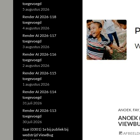
toegevoegd
5 augustus 2026
Render AI 2026-118
toegevoegd
4 augustus 2026
Render AI 2026-117
toegevoegd
3 augustus 2026
Render AI 2026-116
toegevoegd
2 augustus 2026
Render AI 2026-115
toegevoegd
1 augustus 2026
Render AI 2026-114
toegevoegd
31 juli 2026
ANOEK
,
FAY
Render AI 2026-113
toegevoegd
ANOEK (
30 juli 2026
VIEWB
Saar (0301) 1e bij publiek bij
AFBEELD
wedstrijd ViewBug