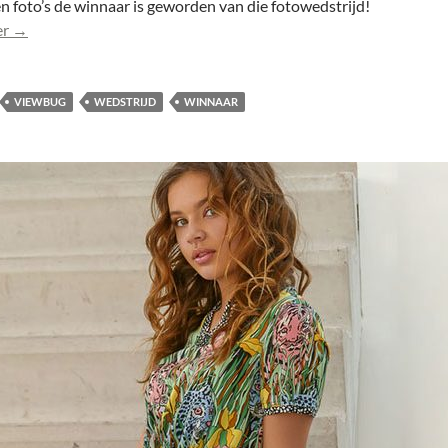
 foto’s de winnaar is geworden van die fotowedstrijd!
Foto Anoek (0320) winnaar fotowedstrijd ViewBug!
er
→
VIEWBUG
WEDSTRIJD
WINNAAR