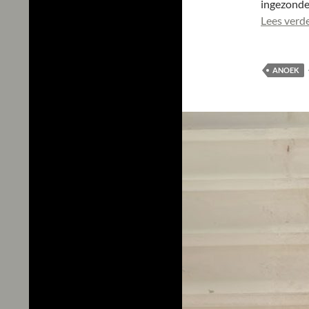
ingezonden
Lees verd
ANOEK