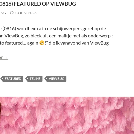
(0816) FEATURED OP VIEWBUG
ING
13 JUNI 2026
e (0816) wordt extra in de schijnwerpers gezet op de
n ViewBug, zo bleek uit een mailtje met als onderwerp :
to featured… again
!” die ik vanavond van ViewBug
Teline (0816) featured op ViewBug
er
→
FEATURED
TELINE
VIEWBUG