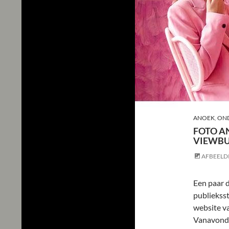
ANOEK
,
ON
FOTO A
VIEWBU
AFBEELD
Een paar d
publiekss
website v
Vanavond 