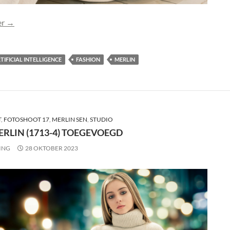
Foto Merlin (1713-5) toegevoegd
er
→
TIFICIAL INTELLIGENCE
FASHION
MERLIN
T
,
FOTOSHOOT 17
,
MERLIN SEN
,
STUDIO
RLIN (1713-4) TOEGEVOEGD
ING
28 OKTOBER 2023