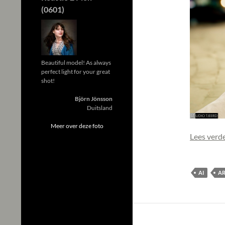
(0601)
Beautiful model! As always
perfect light for your great
shot!
Björn Jönsson
Duitsland
Meer over deze foto
Lees verd
AI
AR