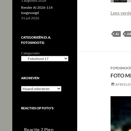
1 augustus 2026
Render AI 2026-114
Lees verd
toegevoegd
31 juli 2026
AI
AR
CATEGORIEËN (O.A.
FOTOSHOOTS)
Categorieën
FOTOSHOO
FOTO ME
ARCHIEVEN
AFBEELD
Archieven
REACTIES OP FOTO’S
Reactie 2 Pien