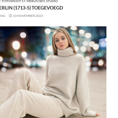
T
,
FOTOSHOOT 17
,
MERLIN SEN
,
STUDIO
RLIN (1713-5) TOEGEVOEGD
ING
13 NOVEMBER 2023