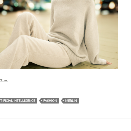
Foto Merlin (1713-4) toegevoegd
er
→
TIFICIAL INTELLIGENCE
FASHION
MERLIN