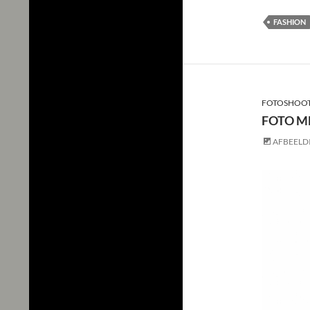
FASHION
FOTOSHOO
FOTO M
AFBEELD