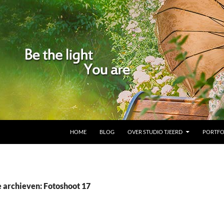
GA NAAR DE INHOUD
HOME
BLOG
OVER STUDIO TJEERD
PORTFO
 archieven: Fotoshoot 17