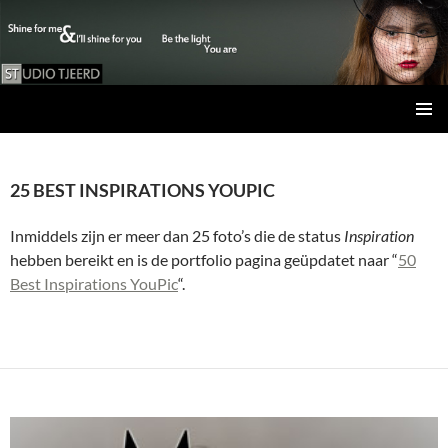
Studio Tjeerd
GA
PRIMAI
NAAR
MENU
DE
25 BEST INSPIRATIONS YOUPIC
INHOUD
Inmiddels zijn er meer dan 25 foto’s die de status
Inspiration
hebben bereikt en is de portfolio pagina geüpdatet naar “
50
Best Inspirations YouPic
“.