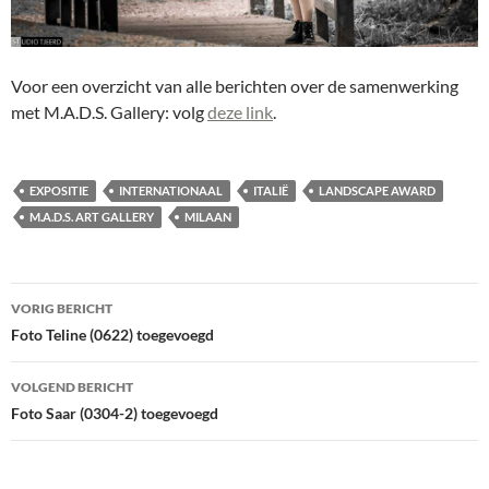
Voor een overzicht van alle berichten over de samenwerking
met M.A.D.S. Gallery: volg
deze link
.
EXPOSITIE
INTERNATIONAAL
ITALIË
LANDSCAPE AWARD
M.A.D.S. ART GALLERY
MILAAN
Bericht
VORIG BERICHT
navigatie
Foto Teline (0622) toegevoegd
VOLGEND BERICHT
Foto Saar (0304-2) toegevoegd