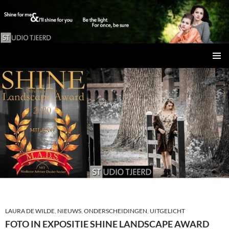
Studio Tjeerd
GA
PRIMAI
NAAR
MENU
DE
INHOUD
LAURA DE WILDE
,
NIEUWS
,
ONDERSCHEIDINGEN
,
UITGELICHT
FOTO IN EXPOSITIE SHINE LANDSCAPE AWARD