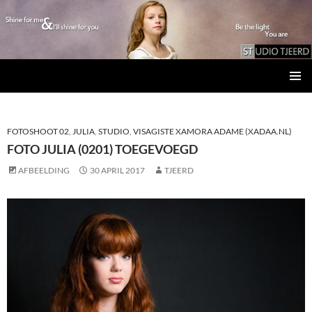
Studio Tjeerd
GA
PRIMAI
NAAR
MENU
DE
INHOUD
FOTOSHOOT 02
,
JULIA
,
STUDIO
,
VISAGISTE XAMORA ADAME (XADAA.NL)
FOTO JULIA (0201) TOEGEVOEGD
AFBEELDING
30 APRIL 2017
TJEERD