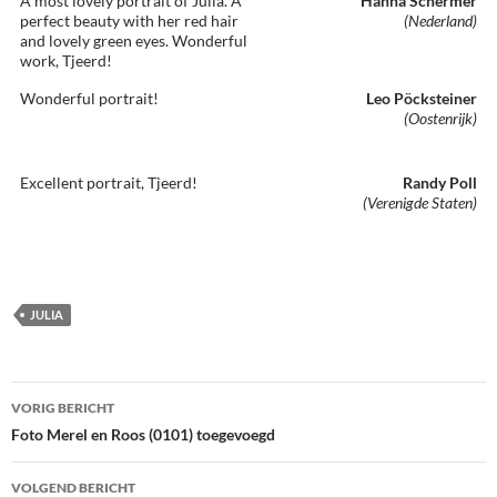
A most lovely portrait of Julia. A
Hanna Schermer
perfect beauty with her red hair
(Nederland)
and lovely green eyes. Wonderful
work, Tjeerd!
Wonderful portrait!
Leo Pöcksteiner
(Oostenrijk)
Excellent portrait, Tjeerd!
Randy Poll
(Verenigde Staten)
JULIA
Bericht
VORIG BERICHT
navigatie
Foto Merel en Roos (0101) toegevoegd
VOLGEND BERICHT